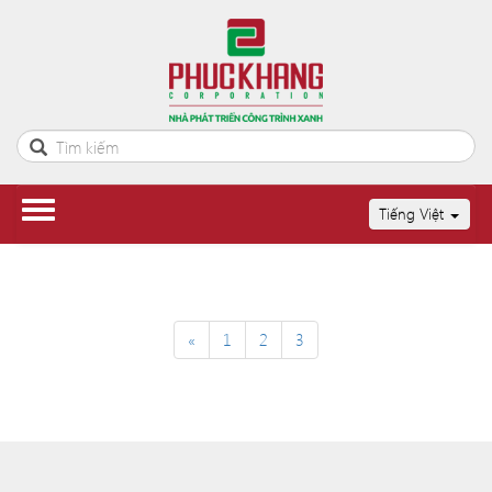
Tiếng Việt
«
1
2
3