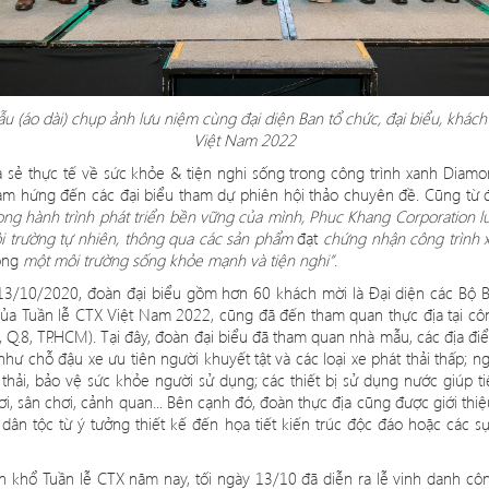
 (áo dài) chụp ảnh lưu niệm cùng đại diện Ban tổ chức, đại biểu, khách
Việt Nam 2022
sẻ thực tế về sức khỏe & tiện nghi sống trong công trình xanh Diamo
m hứng đến các đại biểu tham dự phiên hội thảo chuyên đề. Cũng từ 
ong hành trình phát triển bền vững của mình, Phuc Khang Corporation lu
 trường tự nhiên, thông qua các sản phẩm
đạt
ch
ứng nhận công trình x
ồng
một môi trường sống khỏe mạnh và tiện nghi”
.
13/10/2020, đoàn đại biể
u g
ồm hơn 60 khá
ch m
ời là Đạ
i di
ện các Bộ B
 của Tuần lễ
CTX Vi
ệt Nam 2022, cũng đã đến tham quan thực địa tạ
i c
ô
, Q.8, TP.HCM). Tại đây, đoàn đại biểu đã tham quan nhà mẫu, các địa đi
ư chỗ đậu xe ưu tiên người khuyết tật và các loại xe phát thải thấp; 
thải, bả
o v
ệ sức khỏe người sử dụng; các thiết bị sử dụng nước giúp t
ơi, sân chơ
i, c
ảnh quan... Bên cạnh đó, đoàn thực đị
a c
ũng được giới thiệ
a dân tộc từ ý tưởng thiết kế đến họa tiết kiến trúc độc đá
o ho
ặc các s
n khổ Tuần lễ
CTX n
ăm nay, tối ngày 13/10 đã diễn ra lễ vinh danh côn