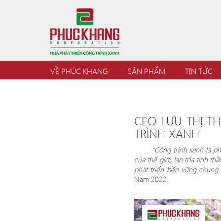
VỀ PHÚC KHANG
SẢN PHẨM
TIN TỨC
CEO LƯU THỊ T
TRÌNH XANH
“
Công trình xanh là p
của thế giới, lan tỏa tinh t
phát triển bền vững chung 
Nam 2022.