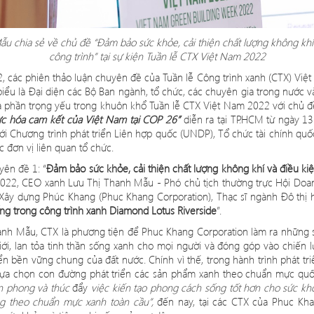
u chia sẻ về chủ đề “Đảm bảo sức khỏ
e, c
ải thiện chấ
t l
ượng không khí 
công trình” tại sự kiện Tuần lễ
CTX Vi
ệt Nam 2022
, các phiên thả
o lu
ận chuyên đề của Tuần lễ Công trình xanh (CTX) Việt
biểu là Đạ
i di
ện các Bộ Ban ngành, tổ chức, các chuyên gia trong nước 
à phần trọng yếu trong khuôn khổ Tuần lễ
CTX Vi
ệt Nam 2022 vớ
i ch
ủ 
ực h
ó
a cam kết của Việt Nam tại COP 26”
di
ễn ra tại TP.HCM từ ngày 1
ớ
i Ch
ương trình phát triển Liên hợp quốc (UNDP), Tổ chức tà
i ch
ính quố
 đơn vị liên quan tổ chức.
uyên đề
1:
“
Đảm bảo sức khỏ
e, c
ải thiện chấ
t l
ượng không khí và điều ki
022, CEO xanh Lưu Thị Thanh Mẫu - Phó chủ tịch thường trực Hội Do
ây dựng Phúc Khang (Phuc Khang Corporation), Thạc sĩ ngành Đô thị h
ng trong công trình xanh
Diamond Lotus Riverside
”.
anh Mẫ
u, CTX l
à phương tiện để Phuc Khang Corporation làm ra những 
iới, lan tỏa tinh thần sống xanh cho mọi người và đóng g
ó
p v
à
o chi
ến l
ển bền vững chung của đất nước. Chính vì thế, trong hành trình phát t
lự
a ch
ọ
n con
đường phát triển các sản phẩm xanh theo chuẩn mực quốc 
n phong và thúc
đẩy
việc kiến tạo phong cá
ch s
ống tốt hơn cho sức k
ng theo chuẩn mực xanh toàn cầu”,
đến nay, tạ
i c
ác CTX của Phuc Kha