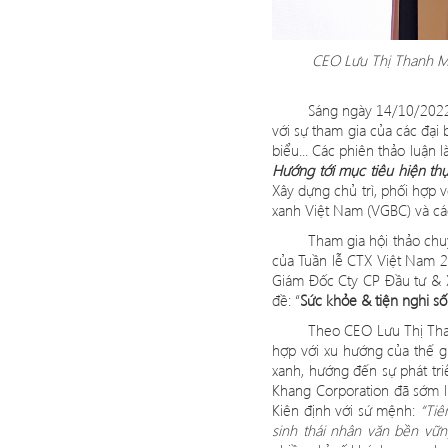
CEO Lưu Thị Thanh Mẫ
Sáng ngày 14/10/2022
với sự tham gia củ
a c
ác đại 
biểu... Các phiên thả
o lu
ận l
Hướng tới mục tiê
u hi
ện th
Xây dựng chủ trì, phối hợ
p v
xanh Việt Nam (VGBC) và các
Tham gia hội thảo ch
của Tuần lễ
CTX Vi
ệt Nam 2
Giám Đốc Cty CP Đầu tư & X
đề:
“
Sức khỏe & tiện nghi số
Theo CEO Lưu Thị Th
hợ
p v
ới xu hướng của thế g
xanh, hướng đến sự phát tri
Khang Corporation đã sớm 
Kiên định với sứ mệnh:
“
Tiê
sinh thái nhân văn bền vữ