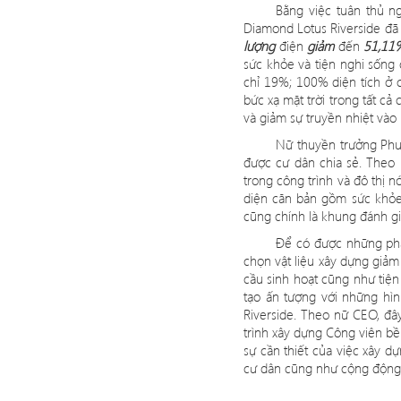
Bằng việc tuân thủ n
Diamond Lotus Riverside
đã
lượng
điện
giảm
đến
51,11%
sức khỏe và tiện nghi sống 
chỉ
19%; 100% di
ện tí
ch
ở 
bức xạ mặt trời trong tất c
và giảm sự truyền nhiệt vào
Nữ thuyền trưởng Phu
được cư dân chia sẻ. Theo
trong công trình và đô thị n
diện căn bản gồm sức khỏe,
cũng chính là khung đánh gi
Để có được những phả
ch
ọn vậ
t li
ệu xây dựng giảm 
cầu sinh hoạt cũng như tiện
tạo ấn tượng với những hì
Riverside. Theo nữ CEO, đâ
trình xây dựng Công viên bề
sự cần thiết của việc xây d
c
ư dân cũng như cộng động