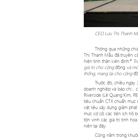
CEO Lưu Thị Thanh Mẫu
Thông qua những chia 
Thị Thanh Mẫu đã truyền cả
hiện tinh thần kiên định:
“
Tr
giá trị cho cộng
đồng
và môi
thống, mang lại cho cộng
đ
Trước đó
, chi
ều ngày 
doanh nghiệ
p v
à bá
o ch
í...
Riverside (Lê Quang Kim, P.8
tiêu chuẩn CTX chuẩn mực nh
vậ
t li
ệu xây dựng giảm phát 
mức cơ sở; các tiện í
ch h
ồ b
tôn vinh các giá trị tinh ho
niên tại đây.
Cũng nằm trong khuô