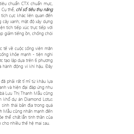
 tiêu chuẩn CTX chuẩn mự
c,
. Cụ thể,
chỉ số tiêu thụ năng
u tích cực khác liên quan đến
ng cây xanh; mật độ xây dựng
n tích tiếp xúc trực tiế
p v
ới
úp giả
m ti
ếng ồn, chống ch
ó
i
ực tế về
cu
ộc sống viên m
ã
n
sống khỏe mạnh - tiện nghi
c tạ
o l
ậ
p d
ựa trên 6 phương
 và hành động vì khí hậu. Đây
đã phải rất tỉ mỉ từ khâu lự
a
anh và hiện đại đá
p
ứng nhu
, bà Lưu Thị Thanh Mẫ
u c
ũng
ôn khổ dự án Diamond Lotus
 sinh thái bản địa trong quá
nh Mẫ
u c
ũng nhấn mạnh đến
ỏe thể chấ
t l
ẫn tinh thần củ
a
 cho nhiều thế hệ mai sau.