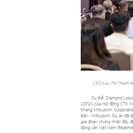
CEO Lưu Thị Thanh Mẫ
Cụ thể
, Diamond Lotus
LOTUS của Hội đồng CTX Vi
Khang Mitsubishi Corporatio
Bản - Mitsubishi. Dự án đã
giai đoạn chứng nhận đầy đ
động sả
n Vi
ệt Nam (Reatime