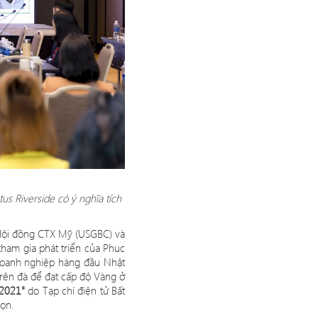
s Riverside có ý nghĩa tích
 Hội đồng CTX Mỹ
(USGBC) v
à
tham gia phát triển của Phuc
oanh nghiệ
p h
àng đầu Nhật
rên đà để đạt cấ
p
độ Vàng ở
 2021"
do T
ạp chí điện tử Bất
chọn.