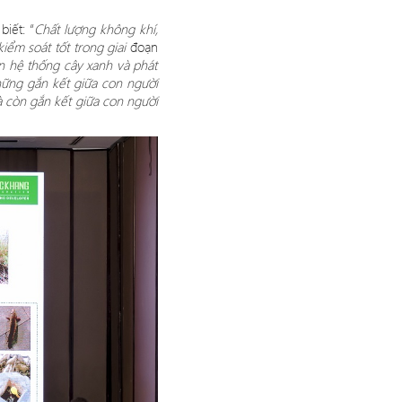
biết:
“
Chấ
t l
ượng không khí,
kiểm soát tốt trong giai
đoạn
ồn hệ thống cây xanh và phát
hững gắn kết giữa con người
 còn gắn kết giữa con người