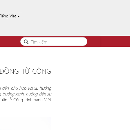
Tiếng Việt
G ĐỒNG TỪ CÔNG
g đắn, ph
ù
hợ
p v
ới xu hướng
g trưởng xanh, hướng đến sự
uần lễ Công trình xanh Việt