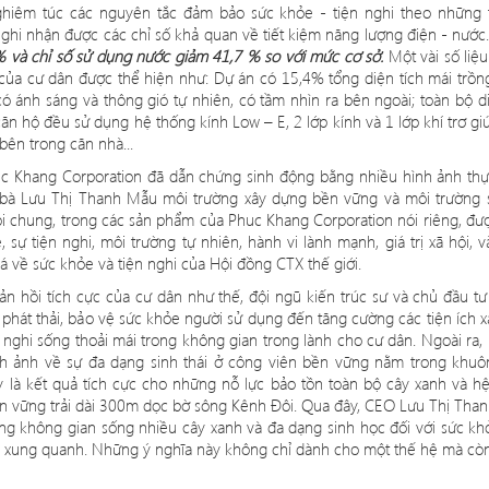
ghiêm túc các nguyên tắc đảm bảo sức khỏ
e - ti
ện nghi theo những
 ghi nhận được các chỉ số khả quan về tiết kiệm năng lượng điệ
n - n
ước
 và chỉ số sử dụng nước giảm 41,7 % so với mức cơ sở.
Một vài số liệ
củ
a c
ư dân được thể hiện như
: D
ự án có 15,4% tổng diện tí
ch m
ái trồ
có ánh sáng và thông gió tự nhiên, có tầm nhìn ra bên ngoài; toàn bộ diệ
ả căn hộ đều sử dụng hệ thống kính Low – E, 2 lớp kính và
1 l
ớp khí trơ gi
 bên trong căn nhà...
c Khang Corporation đã dẫn chứng sinh động bằng nhiều hình ảnh th
 bà Lưu Thị Thanh Mẫu môi trường xây dựng bền vững và môi trường 
ó
i chung, trong các sản phẩ
m c
ủa Phuc Khang Corporation n
ó
i ri
êng, đượ
 sự tiện nghi, môi trường tự nhiê
n, h
ành vi lành mạnh, giá trị xã hội,
á về sức khỏe và tiện nghi của Hội đồng CTX thế giớ
i.
n hồi tích cực củ
a c
ư dân như thế, đội ngũ kiến trúc sư và chủ đầu tư 
phát thải, bả
o v
ệ sức khỏe người sử dụng đến tăng cường các tiện ích x
 nghi sống thoải mái trong không gian trong lành cho cư dân. Ngoài ra
nh ảnh về sự đ
a d
ạng sinh thái ở công viên bền vững nằm trong khu
y l
à kế
t qu
ả tích cực cho những nỗ lực bảo tồn toàn bộ cây xanh và hệ
n vững trả
i d
à
i 300m d
ọc bờ sông Kênh Đôi. Qua đây, CEO Lưu Thị Tha
ựng không gian sống nhiề
u c
ây xanh và đ
a d
ạng sinh học đối với sức kh
 xung quanh. Những ý nghĩa này không chỉ dành cho một thế hệ mà còn