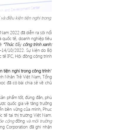
và điều kiệ
n ti
ện nghi trong
 Nam 2022 đã diễn ra sôi nổi
và
qu
ốc tế, doanh nghiệp tiêu
đề
“
Thúc
đẩy
công trình xanh:
3-14/10/2022. Sự kiệ
n do B
ộ
c tế
IFC, H
ội đồng công trình
ệ
n ti
ện nghi trong công trình
”
anh Nhâ
n Tr
ẻ Việt Nam, Tổng
ọc đã có bài chia sẻ về chủ
sản phẩm tốt, đúng đắn, ph
ù
ược quốc gia về tăng trưởng
riển bền vững của mình, Phuc
tế tại thị trường Việt Nam.
hỏe cộng
đồng
và môi trường
ng Corporation đã ghi nhận