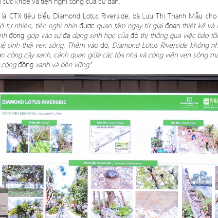
 sức khỏe và tiện nghi sống củ
a c
ư dân.
 là
CTX ti
êu biể
u Diamond Lotus Riverside, b
à Lưu Thị Thanh Mẫu cho 
ó tự nhiên, tiện nghi nhìn
được
quan tâm ngay từ giai
đoạn
thiết kế và 
ình
đóng
g
ó
p v
ào sự
đa
dạng sinh học của
đô
thị thông qua việc bảo t
ệ sinh thá
i ven s
ông. Thêm vào
đó
, Diamond Lotus Riverside không n
ban công cây xanh, cảnh quan giữ
a c
ác tòa nhà và công viê
n ven s
ông mà
n cộng
đồng
xanh và bền vững”.