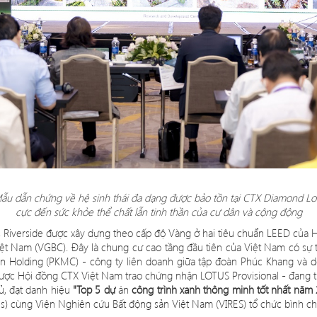
u dẫn chứng về hệ sinh thái đa dạng được bảo tồn tại CTX
Diamond Lotu
cực đến
sức khỏe thể chấ
t l
ẫn tinh thần củ
a c
ư dân và cộng động
 Riverside
được xây dựng theo cấ
p
độ Vàng ở hai tiêu chuẩn LEED của
ệt Nam (VGBC). Đâ
y l
à chung cư cao tầng đầu tiên của Việt Nam có sự 
n Holding (PKMC) - công ty liên doanh giữa tậ
p
đoàn Phúc Khang và d
 được Hội đồng CTX Việt Nam trao chứng nhậ
n LOTUS Provisional -
đang t
ủ, đạt danh hiệu
"Top 5 d
ự
án
công trình xanh thông minh tốt nhất năm
s) c
ù
ng Viện Nghiên cứu Bất động sả
n Vi
ệt Nam (VIRES) tổ chức bình 