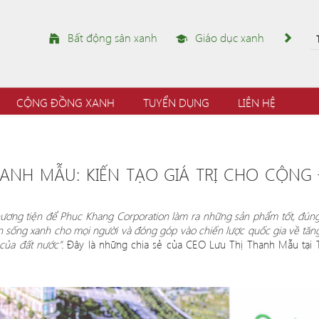
Bất động sản xanh
Giáo dục xanh
CỘNG ĐỒNG XANH
TUYỂN DỤNG
LIÊN HỆ
HANH MẪU: KIẾN TẠO GIÁ TRỊ CHO CỘN
hương tiện để Phuc Khang Corporation làm ra những sản phẩm tốt, đún
hần sống xanh cho mọi người và đóng g
ó
p v
à
o chi
ến lược quốc gia về tăn
của đất nước”.
Đâ
y l
à những chia sẻ của CEO Lưu Thị Thanh Mẫu tại T