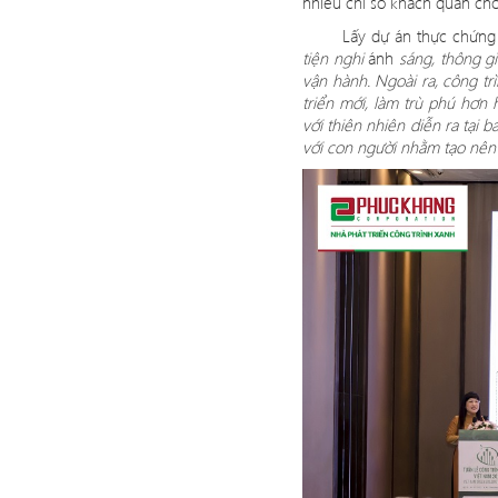
nhiều chỉ số khách quan cho
Lấy dự án thực chứng
tiện nghi
ánh
sáng, thông gi
vận hành. Ngoài ra, công tr
triển mớ
i, l
àm tr
ù
phú hơn h
với thiên nhiê
n di
ễn ra tại 
với con người nhằm tạo nê