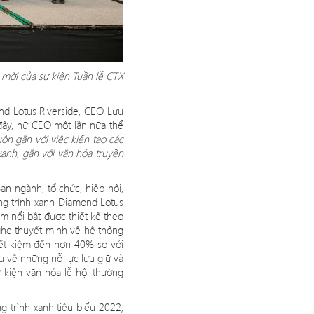
 mời của sự kiện Tuần lễ CTX
nd Lotus Riverside, CEO Lưu
đây, nữ
CEO m
ộ
t l
ần nữa thể
ôn gắn với việc kiến tạ
o c
ác
anh, gắn với văn h
ó
a truyền
an ngành, tổ chức, hiệ
p h
ội,
ng trình xanh Diamond Lotus
ểm nổi bật được thiết kế theo
nghe thuyết minh về hệ thống
iết kiệm đến hơn 40% so với
u về những nỗ lực lưu giữ và
ự kiện văn h
ó
a lễ hội thường
g trình xanh tiêu biểu 2022,