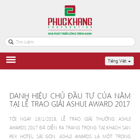
Tiếng Việt
DANH HIỆU CHỦ ĐẦU TƯ CỦA NĂM
TẠI LỄ TRAO GIẢI ASHUI AWARD 2017
TỐI NGÀY 19/1/2018, LỄ TRAO GIẢI THƯỞNG ASHUI
AWARD
S
2017 ĐÃ DIỄN RA TRANG TRỌNG TẠI KHÁCH SẠN
REX HOTEL SÀI GÒN
. ASHUI AWARDS LÀ MỘT TRONG