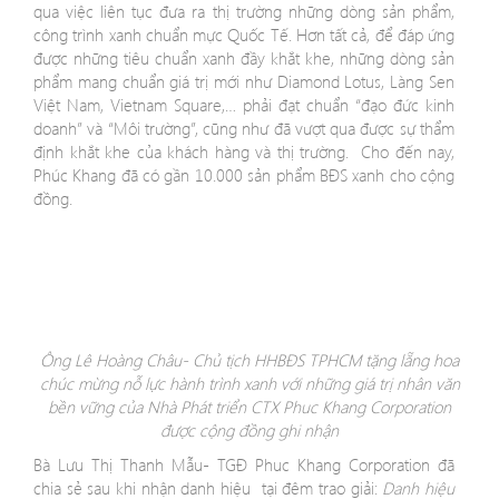
qua việc liên tục đưa ra thị trường những dòng sản phẩm,
công trình xanh chuẩn mực Quốc Tế. Hơn tất cả, để đáp ứng
được những tiêu chuẩn xanh đầy khắt khe, những dòng sản
phẩm mang chuẩn giá trị mới như Diamond Lotus, Làng Sen
Việt Nam, Vietnam Square,… phải đạt chuẩn “đạo đức kinh
doanh” và “Môi trường”, cũng như đã vượt qua được sự thẩm
định khắt khe của khách hàng và thị trường. Cho đến nay,
Phúc Khang đã có gần 10.000 sản phẩm BĐS xanh cho cộng
đồng.
Ông Lê Hoàng Châu- Chủ tịch HHBĐS TPHCM tặng lẵng hoa
chúc mừng nỗ lực hành trình xanh với những giá trị nhân văn
bền vững của Nhà Phát triển CTX Phuc Khang Corporation
được cộng đồng ghi nhận
Bà Lưu Thị Thanh Mẫu- TGĐ Phuc Khang Corporation đã
chia sẻ sau khi nhận danh hiệu tại đêm trao giải:
Danh hiệu