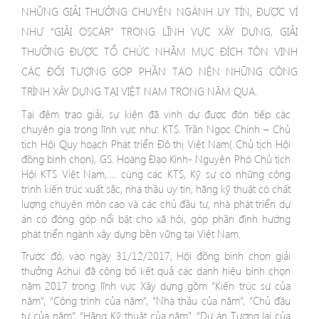
NHỮNG
GIẢI THƯỞNG CHUYÊN NGÀNH UY TÍN
,
ĐƯỢC VÍ
NHƯ
“GIẢI OSCAR” TRONG LĨNH VỰC XÂY DỰNG,
GIẢI
THƯỞNG ĐƯỢC TỔ CHỨC NHẰM MỤC ĐÍCH TÔN VINH
CÁC ĐỐI TƯỢNG GÓP PHẦN TẠO NÊN NHỮNG CÔNG
TRÌNH XÂY DỰNG TẠI VIỆT NAM TRONG NĂM QUA.
Tại đêm trao giải, sự kiện đã vinh dự được đón tiếp các
chuyên gia trong lĩnh vực như: KTS. Trần Ngọc Chính – Chủ
tịch Hội Quy hoạch Phát triển Đô thị Việt Nam( Chủ tịch Hội
đồng bình chọn), GS. Hoàng Đạo Kính- Nguyên Phó Chủ tịch
Hội KTS Việt Nam,…. cùng các KTS, Kỹ sư có những công
trình kiến trúc xuất sắc, nhà thầu uy tín, hãng kỹ thuật có chất
lượng chuyên môn cao và các chủ đầu tư, nhà phát triển dự
án có đóng góp nổi bật cho xã hội, góp phần định hướng
phát triển ngành xây dựng bền vững tại Việt Nam.
Trước đó, vào ngày 31/12/2017, Hội đồng bình chọn giải
thưởng Ashui đã công bố kết quả các danh hiệu bình chọn
năm 2017 trong lĩnh vực Xây dựng gồm “Kiến trúc sư của
năm”, “Công trình của năm”, “Nhà thầu của năm”, “Chủ đầu
tư của năm”, “Hãng Kỹ thuật của năm”, “Dự án Tương lai của