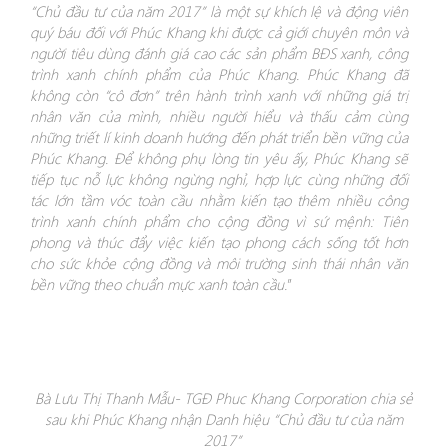
“Chủ đầu tư của năm 2017” là một sự khích lệ và động viên
quý báu đối với Phúc Khang khi được cả giới chuyên môn và
người tiêu dùng đánh giá cao
các
sản phẩm BĐS xanh, công
trình xanh chính phẩm của Phúc Khang. Phúc Khang đã
không còn “cô đơn” trên hành trình xanh với những giá trị
nhân văn của mình
,
nhiều người hiểu và thấu cảm cùng
những triết lí kinh doanh hướng đến phát triển bền vững của
Phúc Khang. Để không phụ lòng tin yêu ấy, Phúc Khang sẽ
tiếp tục nỗ lực không ngừng nghỉ, hợp lực cùng những đối
tác lớn tầm vóc toàn cầu
nhằm
kiến tạo thêm nhiều công
trình xanh chính phẩm cho cộng đồng vì sứ mệnh: Tiên
phong và thúc đẩy việc kiến tạo phong cách sống tốt hơn
cho sức khỏe cộng đồng và môi trường sinh thái nhân văn
bền vững theo chuẩn mực xanh toàn cầu.
”
Bà Lưu Thị Thanh Mẫu- TGĐ Phuc Khang Corporation chia sẻ
sau khi Phúc Khang nhận Danh hiệu “Chủ đầu tư của năm
2017”